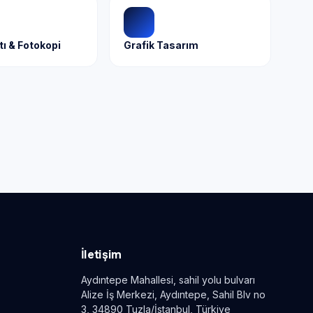
tı & Fotokopi
Grafik Tasarım
İletişim
Aydıntepe Mahallesi, sahil yolu bulvarı
Alize İş Merkezi, Aydıntepe, Sahil Blv no
3, 34890 Tuzla/İstanbul, Türkiye