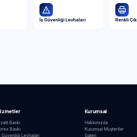
İş Güvenliği Levhaları
Renkli Çık
izmetler
Kurumsal
zalit Baskı
Hakkımızda
orex Baskı
Kurumsal Müşteriler
ş Güvenliği Levhaları
Galeri