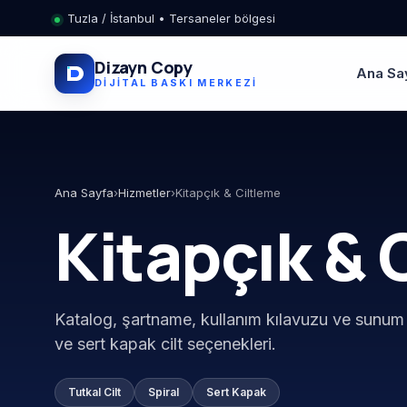
Tuzla / İstanbul • Tersaneler bölgesi
Dizayn Copy
Ana Sa
DIJITAL BASKI MERKEZI
Ana Sayfa
›
Hizmetler
›
Kitapçık & Ciltleme
Kitapçık & 
Katalog, şartname, kullanım kılavuzu ve sunum ki
ve sert kapak cilt seçenekleri.
Tutkal Cilt
Spiral
Sert Kapak