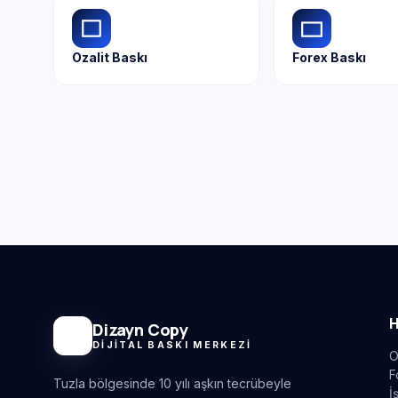
Ozalit Baskı
Forex Baskı
H
Dizayn Copy
DIJITAL BASKI MERKEZI
O
F
Tuzla bölgesinde 10 yılı aşkın tecrübeyle
İ