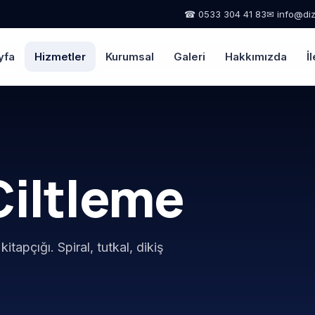
☎ 0533 304 41 83
✉ info@di
yfa
Hizmetler
Kurumsal
Galeri
Hakkımızda
İ
Ciltleme
tapçığı. Spiral, tutkal, dikiş